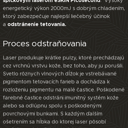
špičkovým laserom
eSKIN Picosecond
. Vysoký
energetický výkon 2000mJ s dobrým chladením,
ktorý zabezpečuje najlepší liečebný účinok
odstránenie tetovania.
a
Proces odstraňovania
Laser produkuje krátke pulzy, ktoré prechádzajú
cez vrchnú vrstvu kože, bez toho, aby ju porušili.
Svetlo rôznych vlnových dĺžok je vstrebávané
pigmentom tetovacích farieb a dochádza k
rozloženiu pigmentu na malé častice. Poškodené
farebné častice odstráni imunitný systém kože
alebo sa odlúpnu spolu s poškodenými
povrchovými bunkami. S každým ďalším
ošetrením sa hĺbka do ktorej laser pôsobí