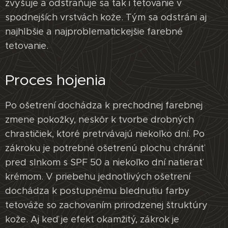
zvyšuje a odstraňuje sa tak i tetovanie v
spodnejších vrstvách kože. Tým sa odstráni aj
najhlbšie a najproblematickejšie farebné
tetovanie.
Proces hojenia
Po ošetrení dochádza k prechodnej farebnej
zmene pokožky, neskôr k tvorbe drobných
chrastičiek, ktoré pretrvávajú niekoľko dní. Po
zákroku je potrebné ošetrenú plochu chrániť
pred slnkom s SPF 50 a niekoľko dní natierať
krémom. V priebehu jednotlivých ošetrení
dochádza k postupnému blednutiu farby
tetováže so zachovaním prirodzenej štruktúry
kože. Aj keď je efekt okamžitý, zákrok je